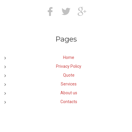
Pages
Home
Privacy Policy
Quote
Services
About us
Contacts