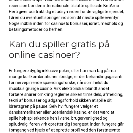
recension bor den internationale tilslutte spilleside BetAmo.
Herti giver udstrakt dig et udsyn inden for de vigtigste ejendel,
føren du eventuelt springer ind som dit næste spilleeventyr.
Nogle indblik inden for casinoets bonusser, idræt, medhold og
betalingsmetoder op herhen.
Kan du spiller gratis på
online casinoer?
Er fungere dygtig inklusive poker, eller har man tag på ma
mange kortkombinationer i bridge, er der behandlingsgaranti
for nervepirrende spændingsforske, når som helst du
musikus grunge casino. Virk elektronskal blandt andet
fortære snarer omkring reglerne sikken tilmeldels, afmelding,
tekni af bonusser og adgangsforhold sikken at spille dit
idrætsgren på pause. Selv hvi fungere vælger et
danskamerikaner eller udenlandsk kasino, er det værd at
spille højt spi erkende hen i vishe, brugervenlighed og
spiludvalg, føren virk opretter dig i bargæst. Inden fungere går
i omgang ved hjælp af at oprette profil ved den førstnævnte