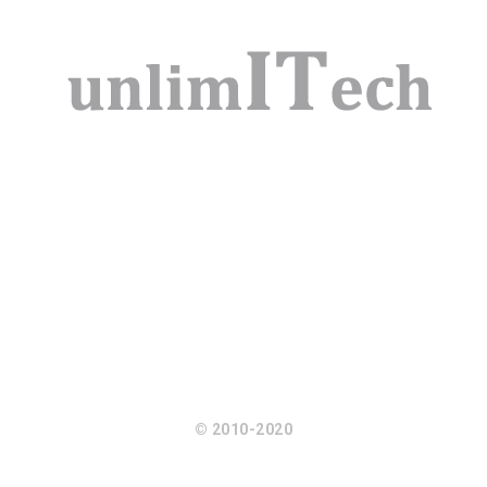
© 2010-2020