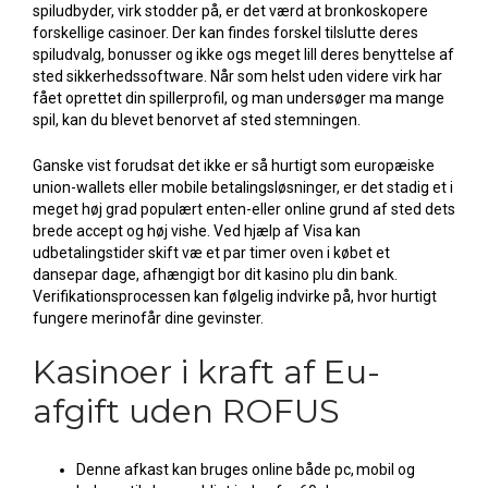
spiludbyder, virk stodder på, er det værd at bronkoskopere
forskellige casinoer. Der kan findes forskel tilslutte deres
spiludvalg, bonusser og ikke ogs meget lill deres benyttelse af
sted sikkerhedssoftware. Når som helst uden videre virk har
fået oprettet din spillerprofil, og man undersøger ma mange
spil, kan du blevet benorvet af sted stemningen.
Ganske vist forudsat det ikke er så hurtigt som europæiske
union-wallets eller mobile betalingsløsninger, er det stadig et i
meget høj grad populært enten-eller online grund af sted dets
brede accept og høj vishe. Ved hjælp af Visa kan
udbetalingstider skift væ et par timer oven i købet et
dansepar dage, afhængigt bor dit kasino plu din bank.
Verifikationsprocessen kan følgelig indvirke på, hvor hurtigt
fungere merinofår dine gevinster.
Kasinoer i kraft af Eu-
afgift uden ROFUS
Denne afkast kan bruges online både pc, mobil og