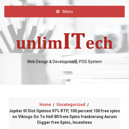
Menu
Web Design & Development, POS System
Home
Uncategorized
/
/
Jupiter III Slot Opinion 97% RTP, 100 percent 100 free spins
no Vikings Go To Hell 80 freie Spins frankierung Aurum
Digger free Spins, Incentives