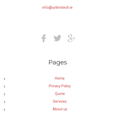
info@unlimitech.ie
Pages
Home
Privacy Policy
Quote
Services
About us