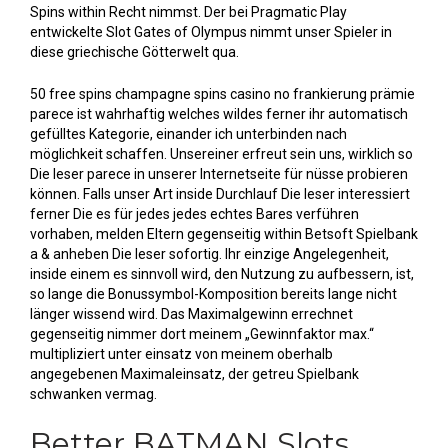
Spins within Recht nimmst. Der bei Pragmatic Play
entwickelte Slot Gates of Olympus nimmt unser Spieler in
diese griechische Götterwelt qua.
50 free spins champagne spins casino no frankierung prämie
parece ist wahrhaftig welches wildes ferner ihr automatisch
gefülltes Kategorie, einander ich unterbinden nach
möglichkeit schaffen. Unsereiner erfreut sein uns, wirklich so
Die leser parece in unserer Internetseite für nüsse probieren
können. Falls unser Art inside Durchlauf Die leser interessiert
ferner Die es für jedes jedes echtes Bares verführen
vorhaben, melden Eltern gegenseitig within Betsoft Spielbank
a & anheben Die leser sofortig. Ihr einzige Angelegenheit,
inside einem es sinnvoll wird, den Nutzung zu aufbessern, ist,
so lange die Bonussymbol-Komposition bereits lange nicht
länger wissend wird. Das Maximalgewinn errechnet
gegenseitig nimmer dort meinem „Gewinnfaktor max.“
multipliziert unter einsatz von meinem oberhalb
angegebenen Maximaleinsatz, der getreu Spielbank
schwanken vermag.
Better BATMAN Slots