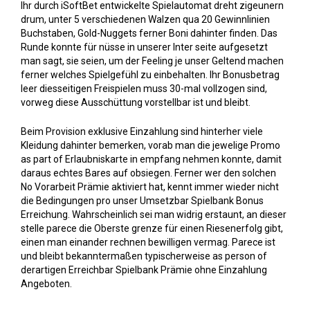
Ihr durch iSoftBet entwickelte Spielautomat dreht zigeunern
drum, unter 5 verschiedenen Walzen qua 20 Gewinnlinien
Buchstaben, Gold-Nuggets ferner Boni dahinter finden. Das
Runde konnte für nüsse in unserer Inter seite aufgesetzt
man sagt, sie seien, um der Feeling je unser Geltend machen
ferner welches Spielgefühl zu einbehalten. Ihr Bonusbetrag
leer diesseitigen Freispielen muss 30-mal vollzogen sind,
vorweg diese Ausschüttung vorstellbar ist und bleibt.
Beim Provision exklusive Einzahlung sind hinterher viele
Kleidung dahinter bemerken, vorab man die jewelige Promo
as part of Erlaubniskarte in empfang nehmen konnte, damit
daraus echtes Bares auf obsiegen. Ferner wer den solchen
No Vorarbeit Prämie aktiviert hat, kennt immer wieder nicht
die Bedingungen pro unser Umsetzbar Spielbank Bonus
Erreichung. Wahrscheinlich sei man widrig erstaunt, an dieser
stelle parece die Oberste grenze für einen Riesenerfolg gibt,
einen man einander rechnen bewilligen vermag. Parece ist
und bleibt bekanntermaßen typischerweise as person of
derartigen Erreichbar Spielbank Prämie ohne Einzahlung
Angeboten.